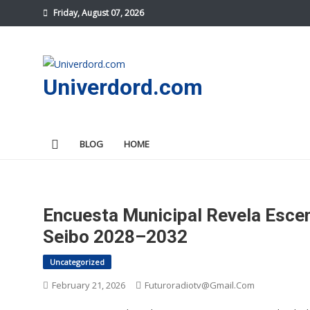
Skip
Friday, August 07, 2026
to
content
Univerdord.com
BLOG
HOME
Encuesta Municipal Revela Escen
Seibo 2028–2032
Uncategorized
February 21, 2026
Futuroradiotv@gmail.com