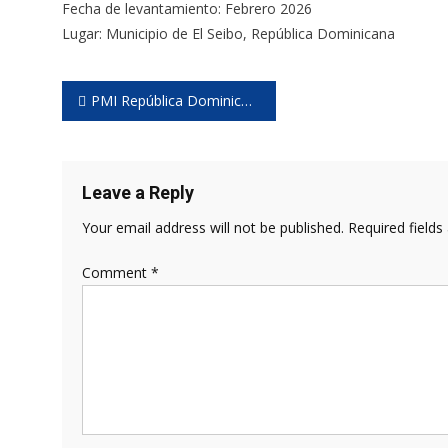
Fecha de levantamiento: Febrero 2026
Lugar: Municipio de El Seibo, República Dominicana
Post
PMI República Dominicana convoca al liderazgo empresarial para impulsar la transformación del país
navigation
Leave a Reply
Your email address will not be published.
Required field
Comment
*