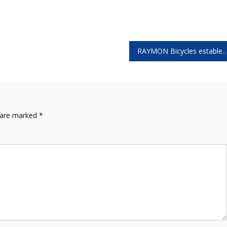
RAYMON Bicycles establece su hub logístico regional en la República Dominicana y presenta el Showroom de bicicletas má
s are marked
*