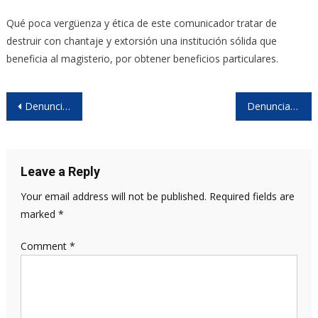
Qué poca vergüenza y ética de este comunicador tratar de
destruir con chantaje y extorsión una institución sólida que
beneficia al magisterio, por obtener beneficios particulares.
Post
Denuncian campaña de difamación y extorsión mediática contra la familia Fulcar
Denuncian campaña de difamación contra la familia Fulcar
navigation
Leave a Reply
Your email address will not be published.
Required fields are
marked
*
Comment
*