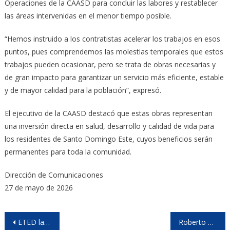
Operaciones de la CAASD para concluir las labores y restablecer
las áreas intervenidas en el menor tiempo posible.
“Hemos instruido a los contratistas acelerar los trabajos en esos
puntos, pues comprendemos las molestias temporales que estos
trabajos pueden ocasionar, pero se trata de obras necesarias y
de gran impacto para garantizar un servicio más eficiente, estable
y de mayor calidad para la población”, expresó.
El ejecutivo de la CAASD destacó que estas obras representan
una inversión directa en salud, desarrollo y calidad de vida para
los residentes de Santo Domingo Este, cuyos beneficios serán
permanentes para toda la comunidad.
Dirección de Comunicaciones
27 de mayo de 2026
Post
ETED lanza la Sala de Energía y Sostenibilidad un espacio de fortalecimiento de capacidades para la transición energética y digital
Roberto Fulcar demostró ser honesto, no se presto al chantaje y propuesta de negocios del senador ranunciante del PRM, afirma el comunicador y politologo Rafael Linares.​El dirigente comunicador pide desenmascarar públicamente al senador de la provincia Santo Domingo ya que este fue de los enemigos que movieron ficha para hacerlo saltar del cargo